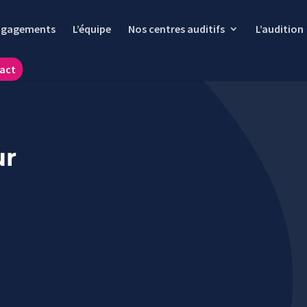
ngagements
L’équipe
Nos centres auditifs
L’audition
act
ur