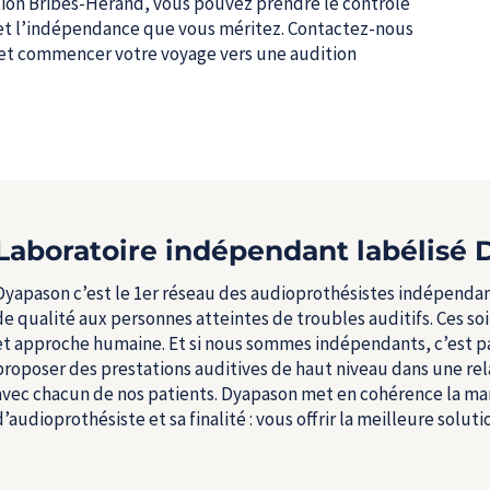
ion Bribes-Hérand, vous pouvez prendre le contrôle
e et l’indépendance que vous méritez. Contactez-nous
et commencer votre voyage vers une audition
Laboratoire indépendant labélisé
Dyapason c’est le 1
er
réseau des audioprothésistes indépendants
de qualité aux personnes atteintes de troubles auditifs. Ces s
et approche humaine. Et si nous sommes indépendants, c’est pa
proposer des prestations auditives de haut niveau dans une rel
avec chacun de nos patients. Dyapason met en cohérence la ma
d’audioprothésiste et sa finalité : vous offrir la meilleure solut