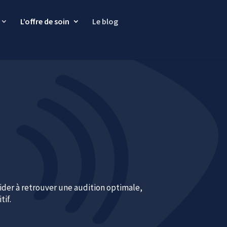
L’offre de soin
Le blog
er à retrouver une audition optimale,
tif.